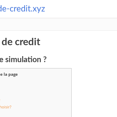
de-credit.xyz
 de credit
e simulation ?
e la page
e
hoisir?