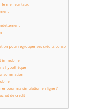
r le meilleur taux
ement
rendettement
on
tion pour regrouper ses crédits conso
it immobilier
sans hypothèque
 consommation
obilier
rer pour ma simulation en ligne ?
achat de credit